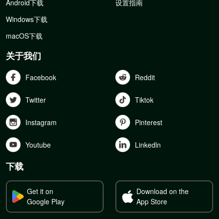
Android下载
设置指南
Windows下载
macOS下载
关于我们
Facebook
Reddit
Twitter
Tiktok
Instagram
Pinterest
Youtube
Linkedln
下载
Get it on
Download on the
Google Play
App Store